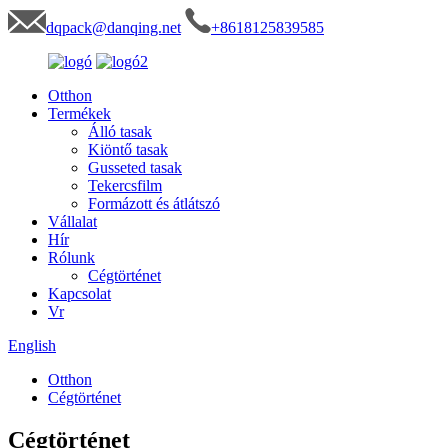
dqpack@danqing.net
+8618125839585
Otthon
Termékek
Álló tasak
Kiöntő tasak
Gusseted tasak
Tekercsfilm
Formázott és átlátszó
Vállalat
Hír
Rólunk
Cégtörténet
Kapcsolat
Vr
English
Otthon
Cégtörténet
Cégtörténet