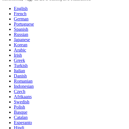
English
French
German
Portuguese
Spanish
Russian
Japanese
Korean
Arabic
Irish
Greek
Turkish
Italian
Danish
Romanian
Indonesian
Czech
Afrikaans
Swedish
Polish
Basque
Catalan
Esperanto
Hindi