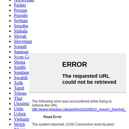
Pashto
Persian
Punjabi
Serbian
Sesotho
Sinhala
Slovak
Slovenian
Somali
Samoan
Scots Gaelic
Shona
Sindhi
Sundanese
Swahili
Tajik
Tamil
Telugu
Thai
Ukrainian
Urdu
Uzbek
Vietnamese
Welsh