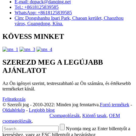
E-mail: dqpack@danqing.net
Tel.: +8618125839585
WhatsApp: +8618125839585
Cím: Dongshanhu Ipari Park, Chaoan kerület, Chaozhou
város, Guangdong, Kína.
KÖVESS MINKET
SZEREZD MEG A LEGÚJABB
AJÁNLATOT
Az Ön igényei szerint, testreszabható az Ön számára, és értékesebb
termékeket kínál.
Feliratkozás
© Szerzői jog - 2010-2022: Minden jog fenntartva.
Forró termékek
-
Oldaltérkép
-
Legjobb blog
Adatvédelmi irányelvek
Csomagolózsák
,
Kiöntő tasak
,
OEM
csomagolózsák
,
Nyomja meg az Enter billentyűt a
kereséshez, vagy az ESC billentyűt a bezáráshoz