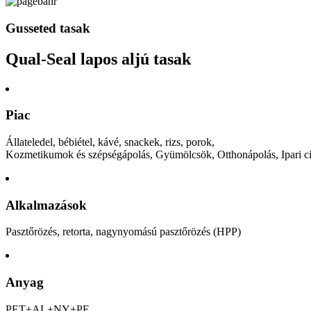
Gusseted tasak
Qual-Seal lapos aljú tasak
Piac
Állateledel, bébiétel, kávé, snackek, rizs, porok,
Kozmetikumok és szépségápolás, Gyümölcsök, Otthonápolás, Ipari ci
Alkalmazások
Pasztőrözés, retorta, nagynyomású pasztőrözés (HPP)
Anyag
PET+AL+NY+PE