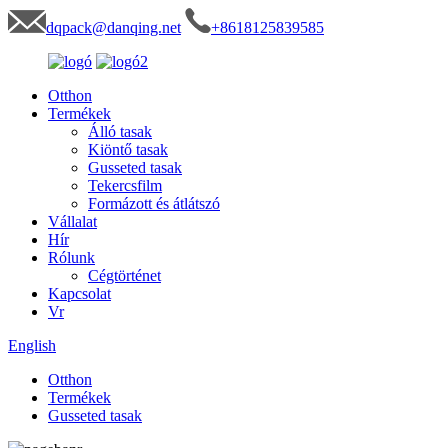
dqpack@danqing.net
+8618125839585
Otthon
Termékek
Álló tasak
Kiöntő tasak
Gusseted tasak
Tekercsfilm
Formázott és átlátszó
Vállalat
Hír
Rólunk
Cégtörténet
Kapcsolat
Vr
English
Otthon
Termékek
Gusseted tasak