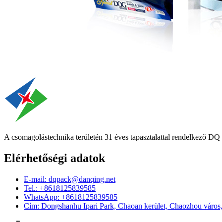
A csomagolástechnika területén 31 éves tapasztalattal rendelkező DQ PA
Elérhetőségi adatok
E-mail: dqpack@danqing.net
Tel.: +8618125839585
WhatsApp: +8618125839585
Cím: Dongshanhu Ipari Park, Chaoan kerület, Chaozhou város