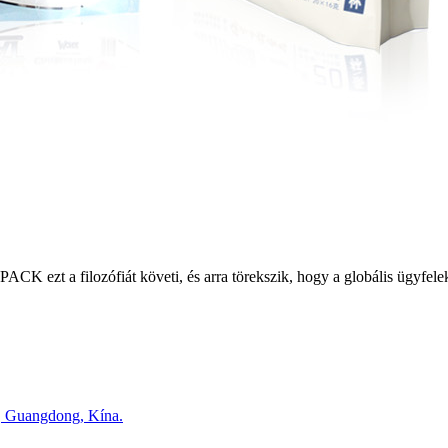
CK ezt a filozófiát követi, és arra törekszik, hogy a globális ügyfelek
, Guangdong, Kína.