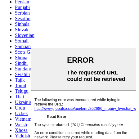
Persian
Punjabi
Serbian
Sesotho
Sinhala
Slovak
Slovenian
Somali
Samoan
Scots Gaelic
Shona
Sindhi
Sundanese
Swahili
Tajik
Tamil
Telugu
Thai
Ukrainian
Urdu
Uzbek
Vietnamese
Welsh
Xhosa
Yiddish