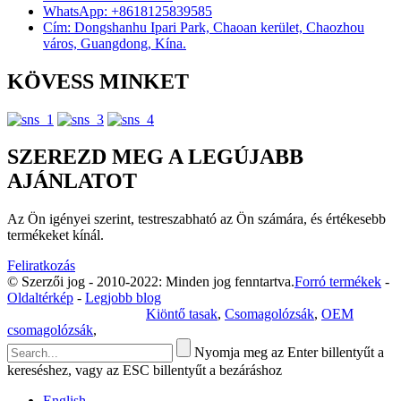
WhatsApp: +8618125839585
Cím: Dongshanhu Ipari Park, Chaoan kerület, Chaozhou
város, Guangdong, Kína.
KÖVESS MINKET
SZEREZD MEG A LEGÚJABB
AJÁNLATOT
Az Ön igényei szerint, testreszabható az Ön számára, és értékesebb
termékeket kínál.
Feliratkozás
© Szerzői jog - 2010-2022: Minden jog fenntartva.
Forró termékek
-
Oldaltérkép
-
Legjobb blog
Adatvédelmi irányelvek
Kiöntő tasak
,
Csomagolózsák
,
OEM
csomagolózsák
,
Nyomja meg az Enter billentyűt a
kereséshez, vagy az ESC billentyűt a bezáráshoz
English