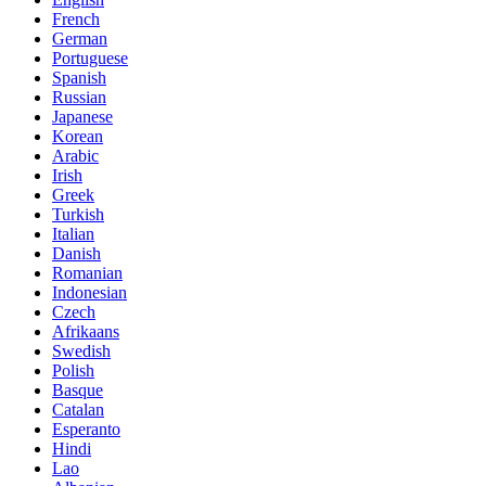
French
German
Portuguese
Spanish
Russian
Japanese
Korean
Arabic
Irish
Greek
Turkish
Italian
Danish
Romanian
Indonesian
Czech
Afrikaans
Swedish
Polish
Basque
Catalan
Esperanto
Hindi
Lao