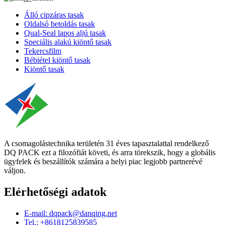
Álló cipzáras tasak
Oldalsó betoldás tasak
Qual-Seal lapos aljú tasak
Speciális alakú kiöntő tasak
Tekercsfilm
Bébiétel kiöntő tasak
Kiöntő tasak
A csomagolástechnika területén 31 éves tapasztalattal rendelkező
DQ PACK ezt a filozófiát követi, és arra törekszik, hogy a globális
ügyfelek és beszállítók számára a helyi piac legjobb partnerévé
váljon.
Elérhetőségi adatok
E-mail: dqpack@danqing.net
Tel.: +8618125839585