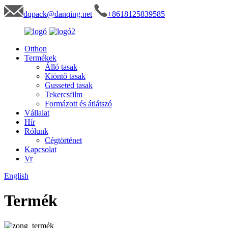
dqpack@danqing.net
+8618125839585
Otthon
Termékek
Álló tasak
Kiöntő tasak
Gusseted tasak
Tekercsfilm
Formázott és átlátszó
Vállalat
Hír
Rólunk
Cégtörténet
Kapcsolat
Vr
English
Termék