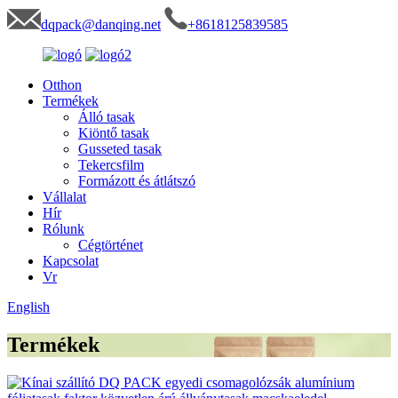
dqpack@danqing.net
+8618125839585
Otthon
Termékek
Álló tasak
Kiöntő tasak
Gusseted tasak
Tekercsfilm
Formázott és átlátszó
Vállalat
Hír
Rólunk
Cégtörténet
Kapcsolat
Vr
English
Termékek