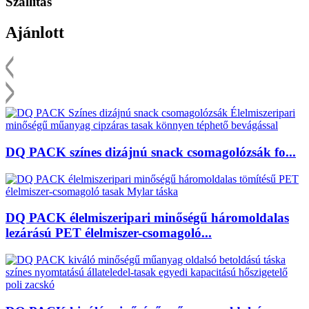
Szállítás
Ajánlott
DQ PACK színes dizájnú snack csomagolózsák fo...
DQ PACK élelmiszeripari minőségű háromoldalas
lezárású PET élelmiszer-csomagoló...