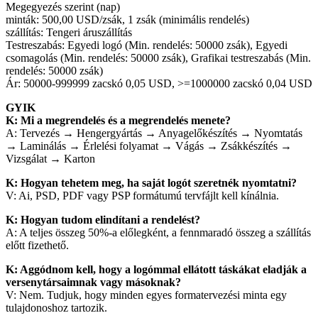
Megegyezés szerint (nap)
minták: 500,00 USD/zsák, 1 zsák (minimális rendelés)
szállítás: Tengeri áruszállítás
Testreszabás: Egyedi logó (Min. rendelés: 50000 zsák), Egyedi
csomagolás (Min. rendelés: 50000 zsák), Grafikai testreszabás (Min.
rendelés: 50000 zsák)
Ár: 50000-999999 zacskó 0,05 USD, >=1000000 zacskó 0,04 USD
GYIK
K: Mi a megrendelés és a megrendelés menete?
A: Tervezés → Hengergyártás → Anyagelőkészítés → Nyomtatás
→ Laminálás → Érlelési folyamat → Vágás → Zsákkészítés →
Vizsgálat → Karton
K: Hogyan tehetem meg, ha saját logót szeretnék nyomtatni?
V: Ai, PSD, PDF vagy PSP formátumú tervfájlt kell kínálnia.
K: Hogyan tudom elindítani a rendelést?
A: A teljes összeg 50%-a előlegként, a fennmaradó összeg a szállítás
előtt fizethető.
K: Aggódnom kell, hogy a logómmal ellátott táskákat eladják a
versenytársaimnak vagy másoknak?
V: Nem. Tudjuk, hogy minden egyes formatervezési minta egy
tulajdonoshoz tartozik.