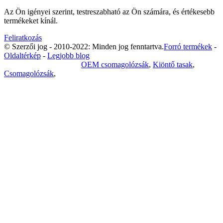
Az Ön igényei szerint, testreszabható az Ön számára, és értékesebb
termékeket kínál.
Feliratkozás
© Szerzői jog - 2010-2022: Minden jog fenntartva.
Forró termékek
-
Oldaltérkép
-
Legjobb blog
Adatvédelmi irányelvek
OEM csomagolózsák
,
Kiöntő tasak
,
Csomagolózsák
,