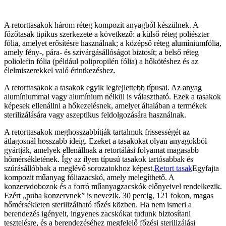
A retorttasakok három réteg kompozit anyagból készülnek. A
főzőtasak tipikus szerkezete a következő: a külső réteg poliészter
fólia, amelyet erősítésre használnak; a középső réteg alumíniumfólia,
amely fény-, pára- és szivárgásállóságot biztosít; a belső réteg
poliolefin fólia (például polipropilén fólia) a hőkötéshez és az
élelmiszerekkel való érintkezéshez.
A retorttasakok a tasakok egyik legfejlettebb típusai. Az anyag
alumíniummal vagy alumínium nélkül is választható. Ezek a tasakok
képesek ellenállni a hőkezelésnek, amelyet általában a termékek
sterilizálására vagy aszeptikus feldolgozására használnak.
A retorttasakok meghosszabbítják tartalmuk frissességét az
átlagosnál hosszabb ideig. Ezeket a tasakokat olyan anyagokból
gyártják, amelyek ellenállnak a retortálási folyamat magasabb
hőmérsékletének. Így az ilyen típusú tasakok tartósabbak és
szúrásállóbbak a meglévő sorozatokhoz képest.
Retort tasak
Egyfajta
kompozit műanyag fóliazacskó, amely melegíthető. A
konzervdobozok és a forró műanyagzacskók előnyeivel rendelkezik.
Ezért „puha konzervnek” is nevezik. 30 percig, 121 fokon, magas
hőmérsékleten sterilizálható főzés közben. Ha nem ismeri a
berendezés igényeit, ingyenes zacskókat tudunk biztosítani
tesztelésre, és a berendezéséhez megfelelő főzési sterilizálási