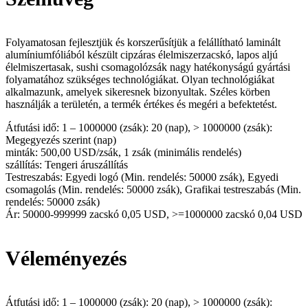
Folyamatosan fejlesztjük és korszerűsítjük a felállítható laminált
alumíniumfóliából készült cipzáras élelmiszerzacskó, lapos aljú
élelmiszertasak, sushi csomagolózsák nagy hatékonyságú gyártási
folyamatához szükséges technológiákat. Olyan technológiákat
alkalmazunk, amelyek sikeresnek bizonyultak. Széles körben
használják a területén, a termék értékes és megéri a befektetést.
Átfutási idő: 1 – 1000000 (zsák): 20 (nap), > 1000000 (zsák):
Megegyezés szerint (nap)
minták: 500,00 USD/zsák, 1 zsák (minimális rendelés)
szállítás: Tengeri áruszállítás
Testreszabás: Egyedi logó (Min. rendelés: 50000 zsák), Egyedi
csomagolás (Min. rendelés: 50000 zsák), Grafikai testreszabás (Min.
rendelés: 50000 zsák)
Ár: 50000-999999 zacskó 0,05 USD, >=1000000 zacskó 0,04 USD
Véleményezés
Átfutási idő: 1 – 1000000 (zsák): 20 (nap), > 1000000 (zsák):