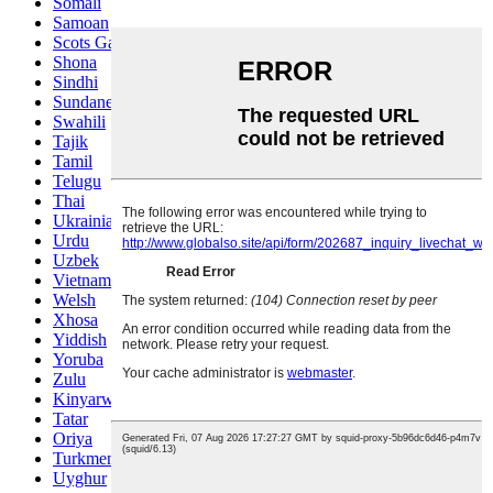
Somali
Samoan
Scots Gaelic
Shona
Sindhi
Sundanese
Swahili
Tajik
Tamil
Telugu
Thai
Ukrainian
Urdu
Uzbek
Vietnamese
Welsh
Xhosa
Yiddish
Yoruba
Zulu
Kinyarwanda
Tatar
Oriya
Turkmen
Uyghur