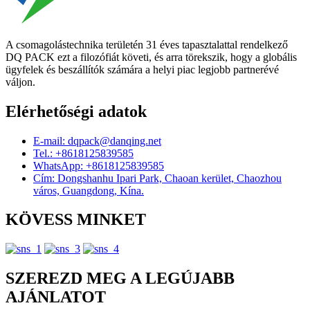
A csomagolástechnika területén 31 éves tapasztalattal rendelkező
DQ PACK ezt a filozófiát követi, és arra törekszik, hogy a globális
ügyfelek és beszállítók számára a helyi piac legjobb partnerévé
váljon.
Elérhetőségi adatok
E-mail: dqpack@danqing.net
Tel.: +8618125839585
WhatsApp: +8618125839585
Cím: Dongshanhu Ipari Park, Chaoan kerület, Chaozhou
város, Guangdong, Kína.
KÖVESS MINKET
SZEREZD MEG A LEGÚJABB
AJÁNLATOT