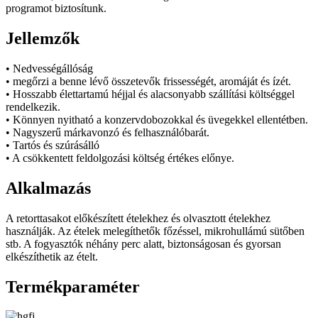
programot biztosítunk.
Jellemzők
• Nedvességállóság
• megőrzi a benne lévő összetevők frissességét, aromáját és ízét.
• Hosszabb élettartamú héjjal és alacsonyabb szállítási költséggel
rendelkezik.
• Könnyen nyitható a konzervdobozokkal és üvegekkel ellentétben.
• Nagyszerű márkavonzó és felhasználóbarát.
• Tartós és szúrásálló
• A csökkentett feldolgozási költség értékes előnye.
Alkalmazás
A retorttasakot előkészített ételekhez és olvasztott ételekhez
használják. Az ételek melegíthetők főzéssel, mikrohullámú sütőben
stb. A fogyasztók néhány perc alatt, biztonságosan és gyorsan
elkészíthetik az ételt.
Termékparaméter