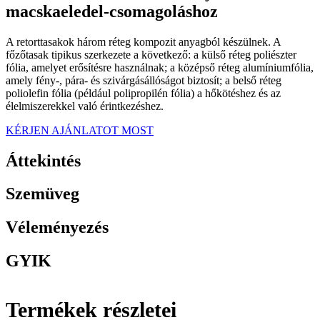
macskaeledel-csomagoláshoz
A retorttasakok három réteg kompozit anyagból készülnek. A
főzőtasak tipikus szerkezete a következő: a külső réteg poliészter
fólia, amelyet erősítésre használnak; a középső réteg alumíniumfólia,
amely fény-, pára- és szivárgásállóságot biztosít; a belső réteg
poliolefin fólia (például polipropilén fólia) a hőkötéshez és az
élelmiszerekkel való érintkezéshez.
KÉRJEN AJÁNLATOT MOST
Áttekintés
Szemüveg
Véleményezés
GYIK
Termékek részletei