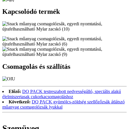
Kapcsolódó termék
Csomagolás és szállítás
Előző:
DQ PACK testreszabott nedvességálló, speciális alakú
élelmiszertasak cukorkacsomagoláshoz
Következő:
DQ PACK gyümölcs-zöldség szellőzőzsák átlátszó
műanyag csomagolózsák lyukkal
Szemüveg