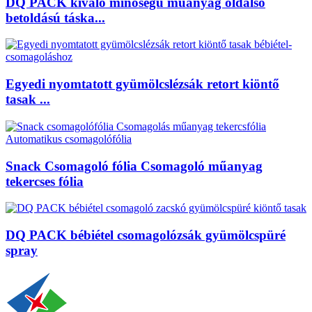
DQ PACK kiváló minőségű műanyag oldalsó
betoldású táska...
Egyedi nyomtatott gyümölcslézsák retort kiöntő
tasak ...
Snack Csomagoló fólia Csomagoló műanyag
tekercses fólia
DQ PACK bébiétel csomagolózsák gyümölcspüré
spray