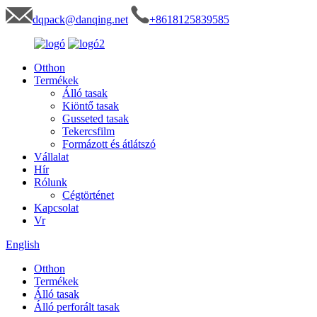
dqpack@danqing.net
+8618125839585
Otthon
Termékek
Álló tasak
Kiöntő tasak
Gusseted tasak
Tekercsfilm
Formázott és átlátszó
Vállalat
Hír
Rólunk
Cégtörténet
Kapcsolat
Vr
English
Otthon
Termékek
Álló tasak
Álló perforált tasak