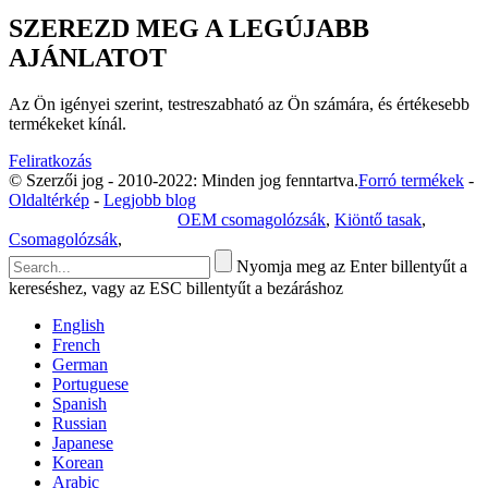
SZEREZD MEG A LEGÚJABB
AJÁNLATOT
Az Ön igényei szerint, testreszabható az Ön számára, és értékesebb
termékeket kínál.
Feliratkozás
© Szerzői jog - 2010-2022: Minden jog fenntartva.
Forró termékek
-
Oldaltérkép
-
Legjobb blog
Adatvédelmi irányelvek
OEM csomagolózsák
,
Kiöntő tasak
,
Csomagolózsák
,
Nyomja meg az Enter billentyűt a
kereséshez, vagy az ESC billentyűt a bezáráshoz
English
French
German
Portuguese
Spanish
Russian
Japanese
Korean
Arabic