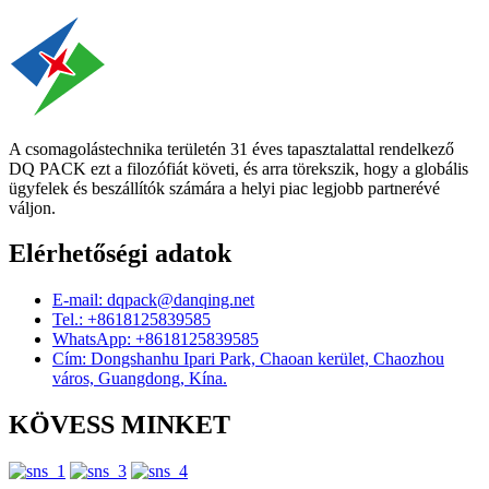
A csomagolástechnika területén 31 éves tapasztalattal rendelkező
DQ PACK ezt a filozófiát követi, és arra törekszik, hogy a globális
ügyfelek és beszállítók számára a helyi piac legjobb partnerévé
váljon.
Elérhetőségi adatok
E-mail: dqpack@danqing.net
Tel.: +8618125839585
WhatsApp: +8618125839585
Cím: Dongshanhu Ipari Park, Chaoan kerület, Chaozhou
város, Guangdong, Kína.
KÖVESS MINKET